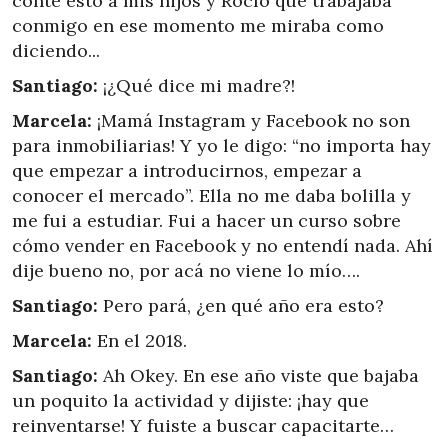
conté esto a mis hijos y Rocío que trabajaba
conmigo en ese momento me miraba como
diciendo...
Santiago:
¡¿Qué dice mi madre?!
Marcela:
¡Mamá Instagram y Facebook no son
para inmobiliarias! Y yo le digo: “no importa hay
que empezar a introducirnos, empezar a
conocer el mercado”. Ella no me daba bolilla y
me fui a estudiar. Fui a hacer un curso sobre
cómo vender en Facebook y no entendí nada. Ahí
dije bueno no, por acá no viene lo mío….
Santiago:
Pero pará, ¿en qué año era esto?
Marcela:
En el 2018.
Santiago:
Ah Okey. En ese año viste que bajaba
un poquito la actividad y dijiste: ¡hay que
reinventarse! Y fuiste a buscar capacitarte…