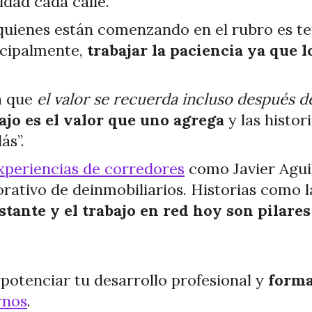
idad cada calle.
uienes están comenzando en el rubro es ten
ncipalmente,
trabajar la paciencia ya que 
ía que
el valor se recuerda incluso después d
ajo es el valor que uno agrega
y las histor
ás”.
periencias de corredores
como Javier Aguil
borativo de deinmobiliarios. Historias com
stante y el trabajo en red hoy son pilares
otenciar tu desarrollo profesional y
forma
rnos
.