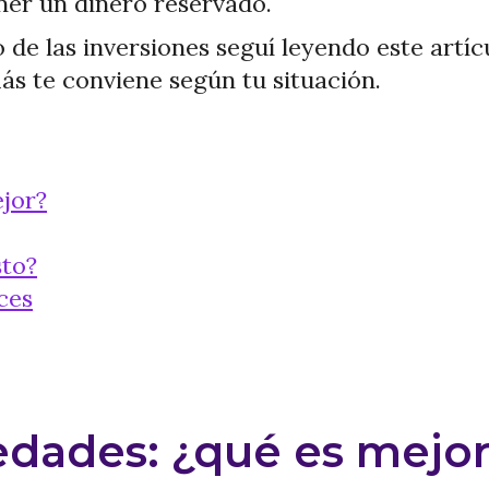
ner un dinero reservado.
de las inversiones seguí leyendo este artíc
más te conviene según tu situación.
jor?
sto?
ces
edades: ¿qué es mejo