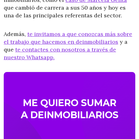
que cambió de carrera a sus 50 años y hoy es
una de las principales referentas del sector.
Además,
te invitamos a que conozcas más sobre
el trabajo que hacemos en deinmobiliarios
y a
que
te contactes con nosotros a través de
nuestro Whatsapp.
ME QUIERO SUMAR
A DEINMOBILIARIOS